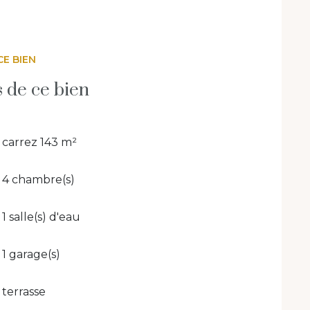
olumes généreux et prestations premium
,
CE BIEN
s de ce bien
carrez 143 m²
4 chambre(s)
1 salle(s) d'eau
1 garage(s)
terrasse