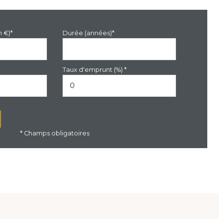
n €)*
Durée (années)*
Taux d'emprunt (%) *
* Champs obligatoires