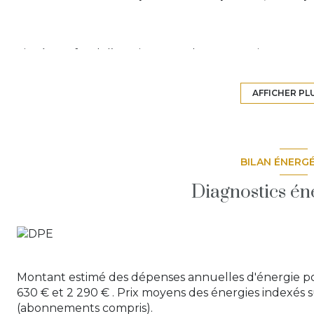
Située au fond d’une impasse, dans un environnement
des commodités, découvrez cette
superbe villa en
résolument haut de gamme.
AFFICHER PL
Dès l’entrée, les volumes et la qualité des finitions 
menant à une
magnifique pièce de vie baignée d
compose d’une
cuisine américaine équipée avec î
d’un
salon élégant
, créant une atmosphère chaleu
BILAN ÉNERG
Ce niveau accueille également une
buanderie
, un
W
Diagnostics én
parentale de plain-pied
, avec dressing aménagé et s
À l’étage, trois chambres confortables avec rangeme
baignoire et double vasque
, ainsi qu’un WC indép
À l’extérieur, la propriété propose un
terrain plat e
Montant estimé des dépenses annuelles d'énergie po
une
vaste terrasse ceinturant la maison
, une
pisc
630 € et 2 290 € . Prix moyens des énergies indexés 
stationnement
. Un
garage de 37 m²
vient parfaire
(abonnements compris).