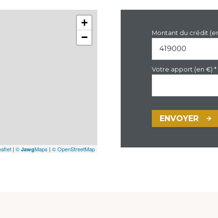
+
Montant du crédit (e
−
Votre apport (en €) *
ENVOYER
aflet
|
©
Maps
|
© OpenStreetMap
Jawg