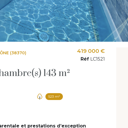
419 000 €
ÔNE (38370)
Réf
LC1521
Maison 5 pièce(s) 4 chambre(s) 143 m²
523 m²
arentale et prestations d’exception