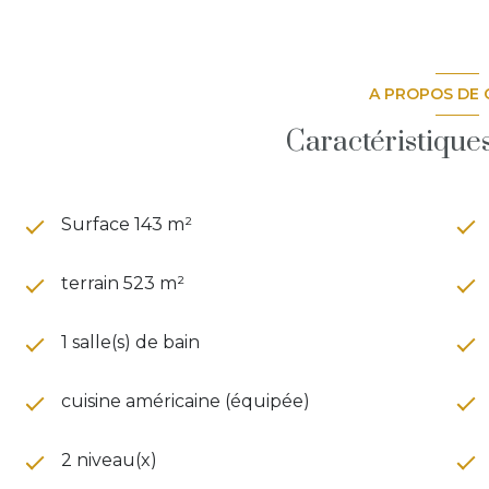
Une maison clé en main, alliant
confort moderne, v
idéale pour une vie de famille au calme.
A PROPOS DE 
Contactez
Luca de LEONE IMMOBILIER
Caractéristique
Surface 143 m²
terrain 523 m²
1 salle(s) de bain
cuisine américaine (équipée)
2 niveau(x)