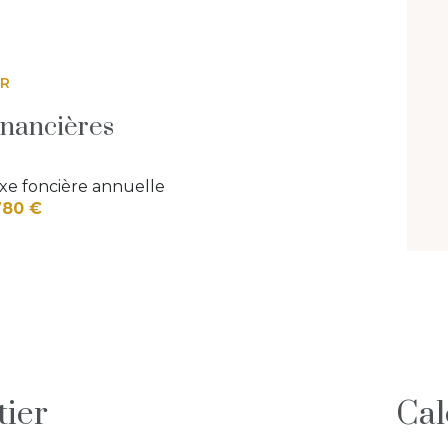
ER
inancières
xe foncière annuelle
780 €
tier
Cal