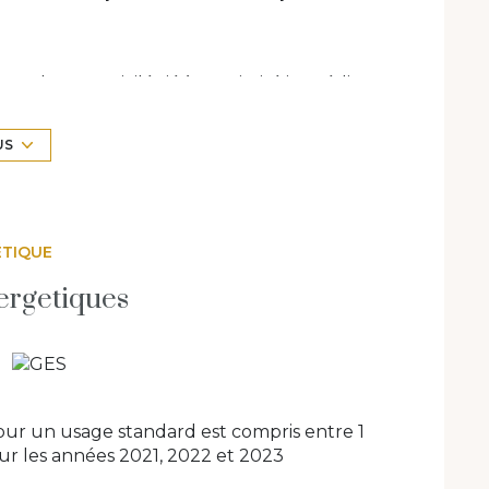
 calme et privilégié à proximité immédiate
tièrement rénovée en 2022
, aux prestations
US
s’imposent avec un
placard sur mesure
e lumière
, pensée pour recevoir. Elle se
lot central
, d’un espace repas convivial et
reuse et contemporaine.
ÉTIQUE
C indépendant
ainsi qu’une
suite
ergetiques
alle d’eau, offrant un confort de vie rare.
nts, une
salle de bain raffinée avec
endant complètent l’espace nuit.
t clos de 523 m²
, parfaitement aménagé, avec
ur un usage standard est compris entre 1
ine sans vis-à-vis
et une
allée de
sur les années 2021, 2022 et 2023
 l’ensemble.