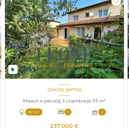
GIVORS (69700)
Maison 4 pièce(s) 3 chambre(s) 93 m²
167 m²
1
2
237 000 €