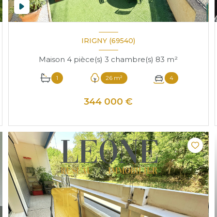
IRIGNY (69540)
Maison 4 pièce(s) 3 chambre(s) 83 m²
1
26 m²
4
344 000 €
VOIR LE BIEN