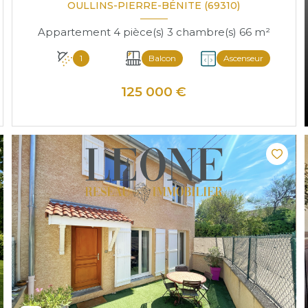
OULLINS-PIERRE-BÉNITE (69310)
Appartement 4 pièce(s) 3 chambre(s) 66 m²
1
Balcon
Ascenseur
125 000 €
VOIR LE BIEN