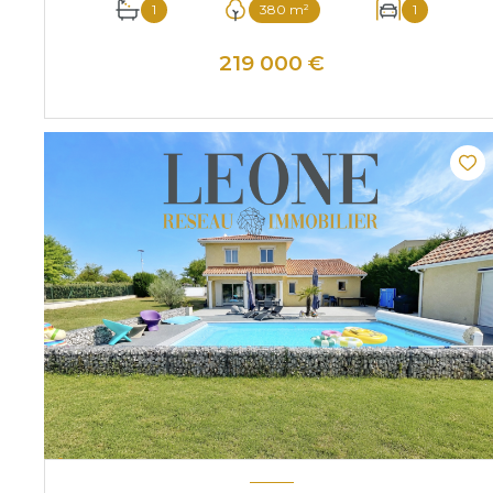
1
380 m²
1
219 000 €
VOIR LE BIEN