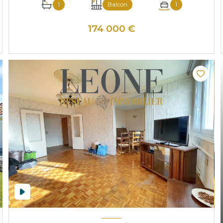
1
Balcon
1
174 000 €
VOIR LE BIEN