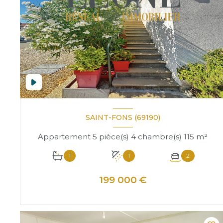
SAINT-FONS (69190)
Appartement 5 pièce(s) 4 chambre(s) 115 m²
1
1
2
199 000 €
VOIR LE BIEN