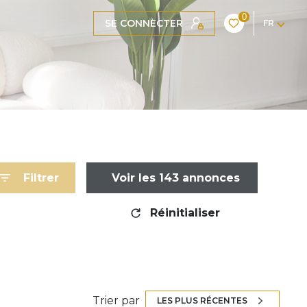
0
SE CONNECTER
FR
Filtrer
Voir les
143
annonces
Réinitialiser
Trier par
LES PLUS RÉCENTES