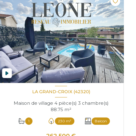
LA GRAND-CROIX (42320)
Maison de village 4 pièce(s) 3 chambre(s)
88.75 m²
1
230 m²
Balcon
262 500 €