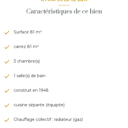
DPE : Classe énergie D 176/ GES D 35
Montant estimé des dépenses annuelles d'énergie de ce
Caractéristiques de ce bien
logement pour un usage standard est compris entre 1230
€ et 1720€
Surface 81 m²
carrez 81 m²
3 chambre(s)
1 salle(s) de bain
construit en 1948
cuisine séparée (équipée)
Chauffage collectif : radiateur (gaz)