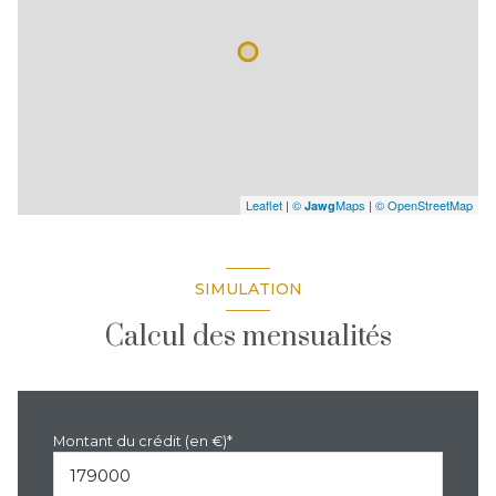
Leaflet
|
©
Maps
|
© OpenStreetMap
Jawg
SIMULATION
Calcul des mensualités
Montant du crédit (en €)*