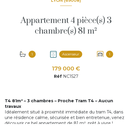
LYON (69008)
Appartement 4 pièce(s) 3
chambre(s) 81 m²
1
Ascenseur
1
179 000 €
Réf
NC1527
T4 81m² – 3 chambres – Proche Tram T4 – Aucun
travaux
Idéalement situé à proximité immédiate du tram T4, dans
une résidence calme, sécurisée et bien entretenue, venez
découvrir ce bel appartement de 81 m², prêt à vivre !
Les + du bien :