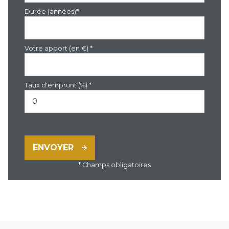
Durée (années)*
Votre apport (en €) *
Taux d'emprunt (%) *
ENVOYER
* Champs obligatoires