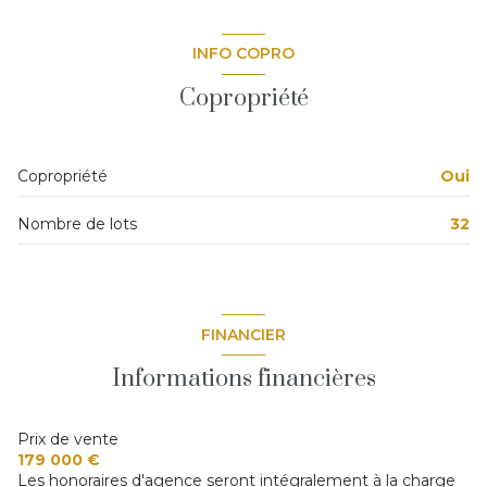
chambre
m²
INFO COPRO
chambre
m²
Copropriété
bureau
m²
cuisine
m²
Copropriété
Oui
entrée
m²
Nombre de lots
32
garage
m²
pièce à vivre
m²
salle de bain
m²
FINANCIER
WC
m²
Informations financières
Prix de vente
179 000 €
Les honoraires d'agence seront intégralement à la charge