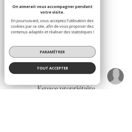
leone.immobilier@gmail.com
On aimerait vous accompagner pendant
votre visite.
En poursuivant, vous acceptez l'utilisation des
NOS RÉSEAUX
cookies par ce site, afin de vous proposer des
contenus adaptés et réaliser des statistiques !
Nous suivre
PARAMÉTRER
TOUT ACCEPTER
MAXIME PONS
VOTRE ESPACE
Négociatrice
Espace propriétaire
SE CONNECTER