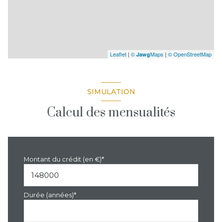
Leaflet
|
©
Maps
|
© OpenStreetMap
Jawg
SIMULATION
Calcul des mensualités
Montant du crédit (en €)*
Durée (années)*