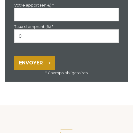
Votre apport (en €) *
Taux d'emprunt (%) *
ENVOYER
* Champs obligatoires