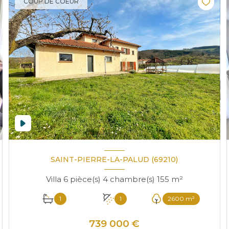
COUP DE COEUR
SAINT-PIERRE-LA-PALUD (69210)
Villa 6 pièce(s) 4 chambre(s) 155 m²
1
1
2600 m²
739 000 €