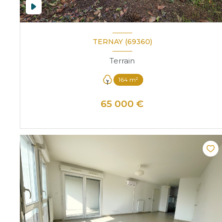
TERNAY (69360)
Terrain
164 m²
65 000 €
VOIR LE BIEN