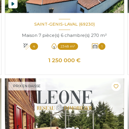
SAINT-GENIS-LAVAL (69230)
Maison 7 pièce(s) 6 chambre(s) 270 m²
4
2348 m²
1
1 250 000 €
VOIR LE BIEN
PRIX EN BAISSE