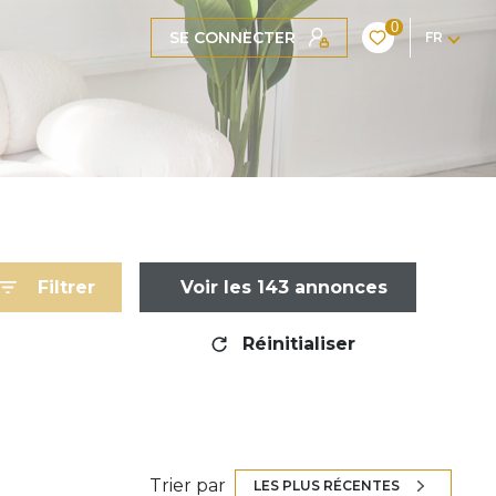
0
SE CONNECTER
FR
Filtrer
Voir les
143
annonces
Réinitialiser
Trier par
LES PLUS RÉCENTES