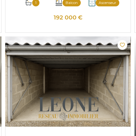
1
Balcon
Ascenseur
192 000 €
VOIR LE BIEN