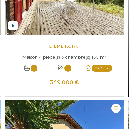
DIÈME (69170)
Maison 4 pièce(s) 3 chambre(s) 150 m²
1
1
3500 m²
349 000 €
VOIR LE BIEN