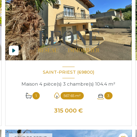
SAINT-PRIEST (69800)
Maison 4 pièce(s) 3 chambre(s) 104.4 m²
1
567.65 m²
3
315 000 €
VOIR LE BIEN