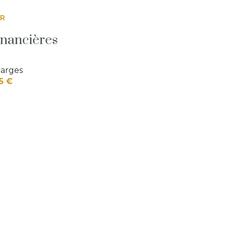
ER
inancières
arges
5 €