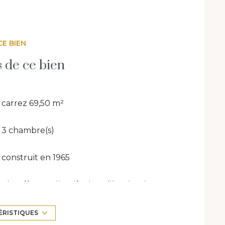
raires : À la charge du vendeur. DPE : Classe
nuelles d'énergie de ce logement pour un
rges de copropriété : 145 euros / mois
été / 48 lots d'habitation dans cette
CE BIEN
les recueillies dans le cadre de cette
nforme à la législation en vigueur. Vous
s de ce bien
ou de suppression auprès de l’agence LEONE
exposé sont disponibles sur le site
Géorisques
carrez 69,50 m²
3 chambre(s)
construit en 1965
Chauffage collectif : chaudière (gaz)
4 étage(s)
ÉRISTIQUES