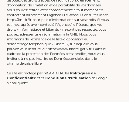
disposez des droits d’accès, de rectification, d’effacement,
d’opposition, de limitation et de portabilité de vos données.
Vous pouvez retirer votre consentement à tout moment en
contactant directement l’Agence / Le Réseau. Consultez le site
https://cnil.fr/fr
pour plus d’informations sur vos droits. Si vous
estimez, après avoir contacté l'Agence / le Réseau, que vos
droits « Informatique et Libertés » ne sont pas respectés, vous
pouvez adresser une réclamation à la CNIL. Nous vous
informons de l’existence de la liste d'opposition au
démarchage téléphonique « Bloctel », sur laquelle vous
pouvez vous inscrire ici :
https://www.bloctel.gouv.fr
. Dans le
cadre de la protection des Données personnelles, nous vous
invitons à ne pas inscrire de Données sensibles dans le
champ de saisie libre.
Ce site est protégé par reCAPTCHA, les
Politiques de
Confidentialité
et es
Conditions d'utilisation
de Google
s'appliquent.