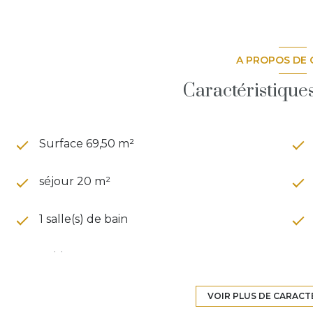
par la CCI Lyon Métropole Saint-Étienne Roanne. Hono
énergie D / GES D, Montant estimé des dépenses an
usage standard est compris entre 1140€ et 1600€ . Cha
Copropriété : Pas de travaux en cours dans la copropri
A PROPOS DE 
copropriété Conformité RGPD : Les données personnel
annonce font l’objet d’un traitement informatique co
Caractéristique
pouvez exercer vos droits d’accès, de rectification 
IMMOBILIER
Les informations sur les risques auxquels ce bien est 
Surface 69,50 m²
séjour 20 m²
1 salle(s) de bain
cuisine
4ème étage
VOIR PLUS DE CARACT