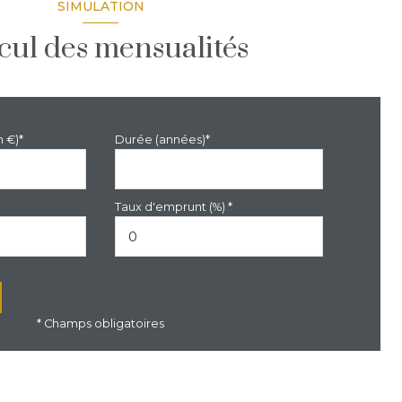
SIMULATION
cul des mensualités
n €)*
Durée (années)*
Taux d'emprunt (%) *
* Champs obligatoires