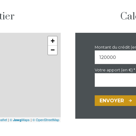
tier
Cal
+
Montant du crédit (e
−
Votre apport (en €) *
ENVOYER
aflet
|
©
Maps
|
© OpenStreetMap
Jawg