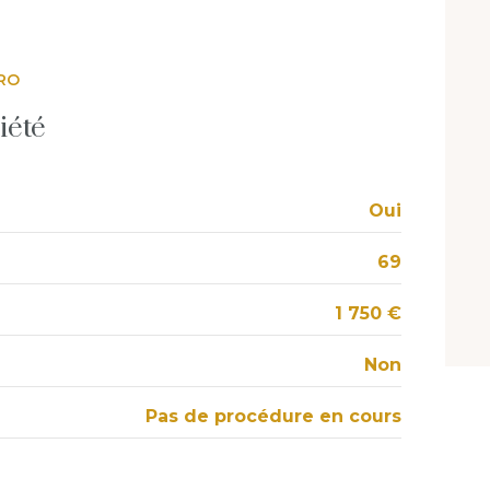
balcon
RO
iété
Oui
69
1 750 €
Non
Pas de procédure en cours