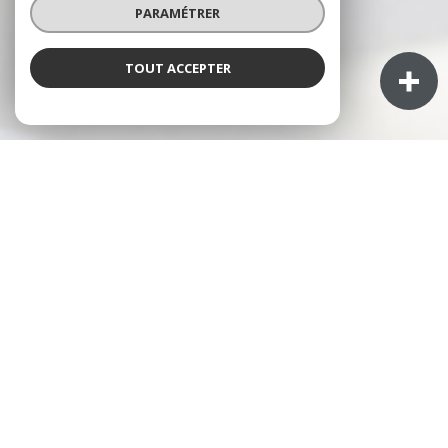
PARAMÉTRER
TOUT ACCEPTER
À PROPOS
LEONE RÉSEAU IMMOBILIER
vous
accompagne
Vous recherchez une
agence immobilière à Pierre-
Bénite
pour vendre, acheter ou faire estimer un bien ?
Nous vous accompagnons à chaque étape de votre
projet grâce à notre connaissance du
marché
immobilier de Pierre-Bénite
et de ses quartiers.
Fort de 10 ans d'expérience dans le domaine de
l'immobilier, LEONE IMMOBILIER a pour vocation