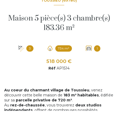
TOUSSIEU (69780)
Maison 5 pièce(s) 3 chambre(s)
183.36 m²
3
734 m²
1
518 000 €
Réf
AP1514
Au coeur du charmant village de Toussieu
, venez
découvrir cette belle maison de
183 m² habitables
, édifiée
sur sa
parcelle privative de 720 m²
.
Au
rez-de-chaussée
, vous trouverez
deux studios
indépendants
, offrant de nombreuses possibilités
d’aménagement : idéal pour recevoir, pour une activité