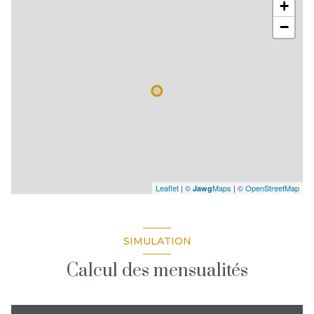
+
−
Leaflet
|
©
Maps
|
© OpenStreetMap
Jawg
SIMULATION
Calcul des mensualités