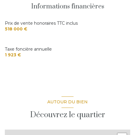
Informations financières
cuisine américaine (équipée)
Chauffage individuel : trad_type_chauff_air_eau
Prix de vente honoraires TTC inclus
(pompe à chaleur)
518 000 €
1 garage(s)
Taxe foncière annuelle
1 923 €
4 parking(s)
2 niveau(x)
vue Dégagée et verdoyante
AUTOUR DU BIEN
terrasse
Découvrez le quartier
piscinable
interphone