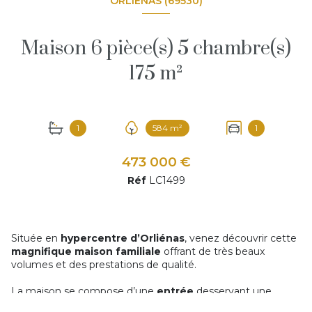
ORLIÉNAS (69530)
Maison 6 pièce(s) 5 chambre(s)
175 m²
1
584 m²
1
473 000 €
Réf
LC1499
Située en
hypercentre d’Orliénas
, venez découvrir cette
magnifique maison familiale
offrant de très beaux
volumes et des prestations de qualité.
La maison se compose d’une
entrée
desservant une
superbe
pièce de vie
comprenant une
cuisine