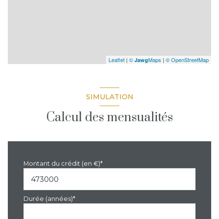
Leaflet
|
©
Maps
|
© OpenStreetMap
Jawg
SIMULATION
Calcul des mensualités
Montant du crédit (en €)*
Durée (années)*