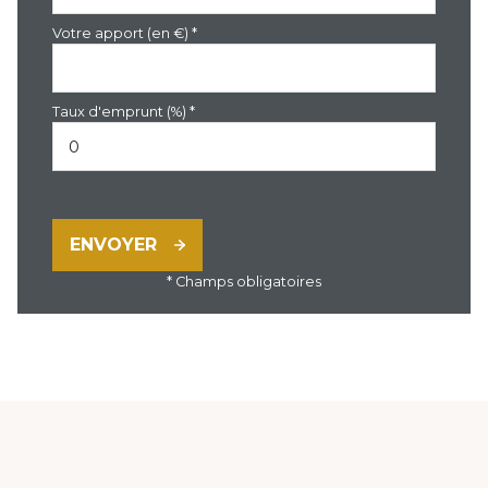
Votre apport (en €) *
Taux d'emprunt (%) *
ENVOYER
* Champs obligatoires