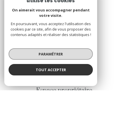
utilise les cookies
leone.immobilier@gmail.com
On aimerait vous accompagner pendant
votre visite.
En poursuivant, vous acceptez l'utilisation des
NOS RÉSEAUX
cookies par ce site, afin de vous proposer des
contenus adaptés et réaliser des statistiques !
Nous suivre
PARAMÉTRER
TOUT ACCEPTER
VOTRE ESPACE
Espace propriétaire
SE CONNECTER