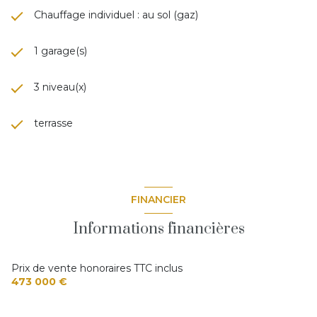
Maison individuelle
Chauffage individuel : au sol (gaz)
Conformité RGPD
: Les données personnelles recueillies
dans le cadre de cette annonce font l’objet d’un traitement
informatique conforme à la législation en vigueur. Vous
1 garage(s)
pouvez exercer vos droits d’accès, de rectification ou de
suppression auprès de l’agence LEONE IMMOBILIER
3 niveau(x)
terrasse
FINANCIER
Informations financières
Prix de vente honoraires TTC inclus
473 000 €