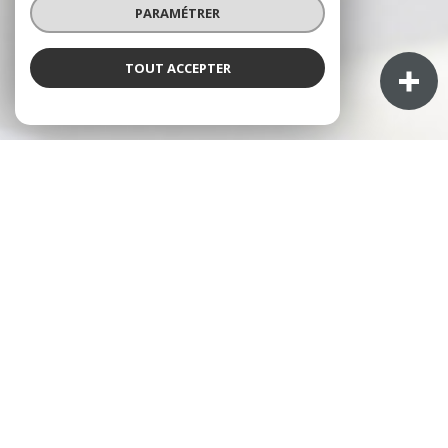
PARAMÉTRER
TOUT ACCEPTER
À PROPOS
LEONE RÉSEAU IMMOBILIER
vous
accompagne
Vous recherchez une
agence immobilière à Pierre-
Bénite
pour vendre, acheter ou faire estimer un bien ?
Nous vous accompagnons à chaque étape de votre
projet grâce à notre connaissance du
marché
immobilier de Pierre-Bénite
et de ses quartiers.
Fort de 10 ans d'expérience dans le domaine de
l'immobilier, LEONE IMMOBILIER a pour vocation